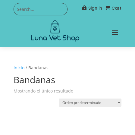
Sign in
Cart


Inicio
/ Bandanas
Bandanas
Mostrando el único resultado